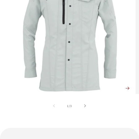
の
1
/
3